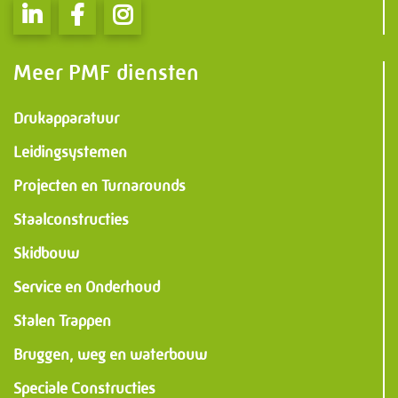
Informatie
PMF Industry Group
Meer PMF diensten
Bekijk contact gegevens
Drukapparatuur
Leidingsystemen
info.uithuizen@pmfmechanical.nl
Projecten en Turnarounds
+31 (0)595 - 431 729
Staalconstructies
Skidbouw
Service en Onderhoud
Stalen Trappen
Bruggen, weg en waterbouw
Speciale Constructies