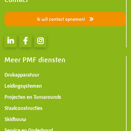
Informatie
PMF Industry Group
Ik wil contact opnemen!
Bekijk contact gegevens
info.uithuizen@pmfmechanical.nl
Meer PMF diensten
+31 (0)595 - 431 729
Drukapparatuur
Leidingsystemen
Projecten en Turnarounds
Staalconstructies
Skidbouw
Service en Onderhoud