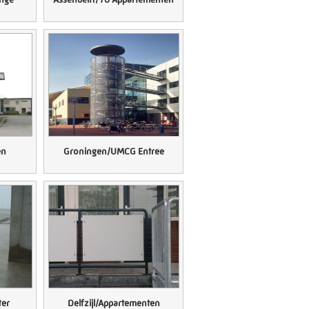
en
Groningen/UMCG Entree
mation
Group
details
uizen@pmfmechanical.nl
ter
Delfzijl/Appartementen