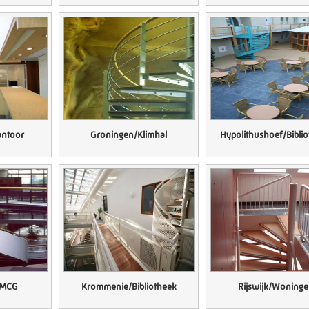
antoor
Groningen/Klimhal
Hypolithushoef/Bibli
UMCG
Krommenie/Bibliotheek
Rijswijk/Woning