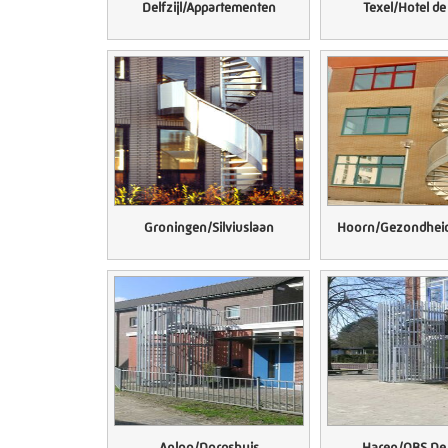
Delfzijl/Appartementen
Texel/Hotel d
Groningen/Silviuslaan
Hoorn/Gezondhei
Anloo/Dorpshuis
Haren/OBS De 