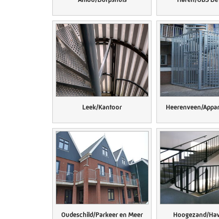
Leek/Kantoor
Heerenveen/Appa
Menu
Ser
Home
Pressur
What we do?
Piping 
History
Project
Certificates
Structur
Oudeschild/Parkeer en Meer
Hoogezand/Hav