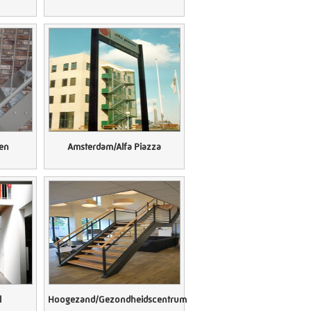
 - 431 729
en
Amsterdam/Alfa Piazza
l
Hoogezand/Gezondheidscentrum