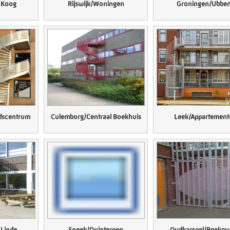
e Koog
Rijswijk/Woningen
Groningen/Ubbe
dscentrum
Culemborg/Centraal Boekhuis
Leek/Appartement
Linde
Sneek/Duinterpen
Oudkarspel/Beekpu