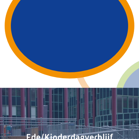
Information
PMF Industry Group
View contact details
info.uithuizen@pmfmechanical.nl
+31 (0)595 - 431 729
Ede/Kinderdagverblijf