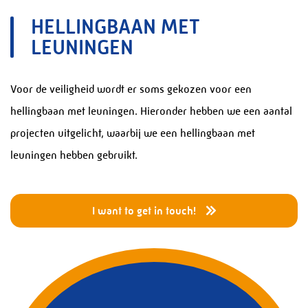
Services
HELLINGBAAN MET
LEUNINGEN
Pressure Equipment
Piping Systems
Voor de veiligheid wordt er soms gekozen voor een
Projects and Turnarounds
hellingbaan met leuningen. Hieronder hebben we een aantal
Structural Steel Fabrication
projecten uitgelicht, waarbij we een hellingbaan met
Process Modules
leuningen hebben gebruikt.
Service and Maintenance
Steel Stairs
I want to get in touch!
Bridges
Special Structures
Electrical & Instrumentation