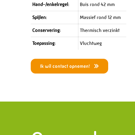
Hand-/enkelregel
:
Buis rond 42 mm
Spijlen
:
Massief rond 12 mm
Conservering
:
Thermisch verzinkt
Toepassing
:
Vluchtweg
Menu
Die
Ik wil contact opnemen!
Home
Drukapp
Wat doen wij?
Leiding
Geschiedenis
Project
Certificaten
Staalcon
Werken bij PMF
Skidbo
Projecten
Service