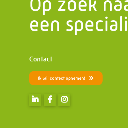
Op zoek na
Het laatste nieuws
Stalen 
Contact
Bruggen
een speciali
PMF Industry Group Code of
Speciale
Conduct
Electric
Contact
Ik wil contact opnemen!