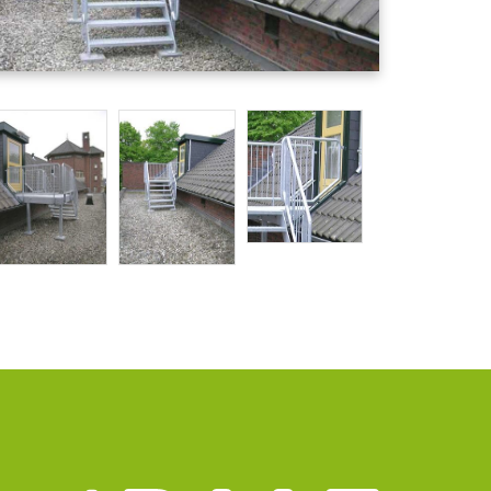
matie
Group
ct gegevens
uizen@pmfmechanical.nl
 - 431 729