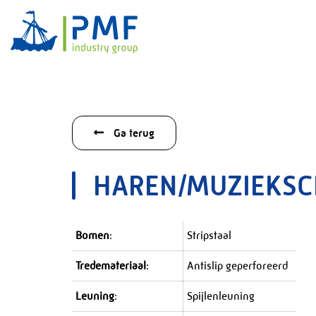
Ga terug
HAREN/MUZIEKS
Bomen
:
Stripstaal
Tredemateriaal
:
Antislip geperforeerd
Leuning
:
Spijlenleuning