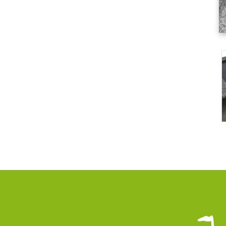
nsten
Infor
PMF Industry 
aratuur
systemen
Bekijk conta
en en Turnarounds
info.uith
structies
+31 (0)595
uw
 en Onderhoud