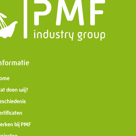
nformatie
ome
at doen wij?
eschiedenis
ertificaten
erken bij PMF