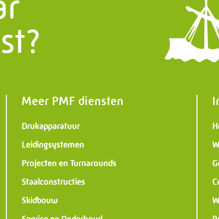
ar
Trappen
, weg en waterbouw
st?
 Constructies
al & Instrumentation
Meer PMF diensten
I
Drukapparatuur
H
Leidingsystemen
W
Projecten en Turnarounds
G
Staalconstructies
C
Skidbouw
W