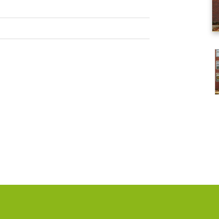
nsten
Infor
PMF Industry 
aratuur
systemen
Bekijk conta
en en Turnarounds
info.uith
structies
+31 (0)595
uw
 en Onderhoud