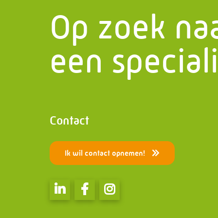
Op zoek na
Het laatste nieuws
Stalen 
Contact
Bruggen
een speciali
PMF Industry Group Code of
Speciale
Conduct
Electric
Contact
Ik wil contact opnemen!