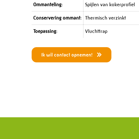
Ommanteling
:
Spijlen van kokerprofiel
Conservering ommant
:
Thermisch verzinkt
Toepassing
:
Vluchttrap
Ik wil contact opnemen!
Menu
Die
Home
Drukapp
Wat doen wij?
Leiding
Geschiedenis
Project
Certificaten
Staalcon
Werken bij PMF
Skidbo
Projecten
Service