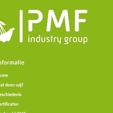
nformatie
ome
at doen wij?
eschiedenis
ertificaten