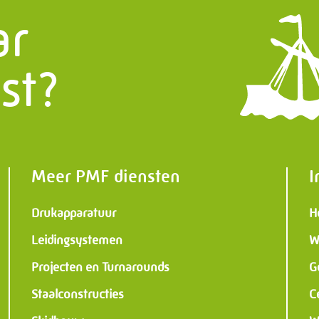
ar
Trappen
, weg en waterbouw
st?
 Constructies
al & Instrumentation
Meer PMF diensten
I
Drukapparatuur
H
Leidingsystemen
W
Projecten en Turnarounds
G
Staalconstructies
C