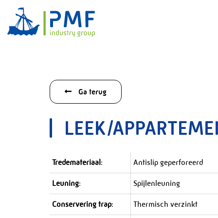
Ga terug
LEEK/APPARTEME
Tredemateriaal
:
Antislip geperforeerd
Leuning
:
Spijlenleuning
Conservering trap
:
Thermisch verzinkt