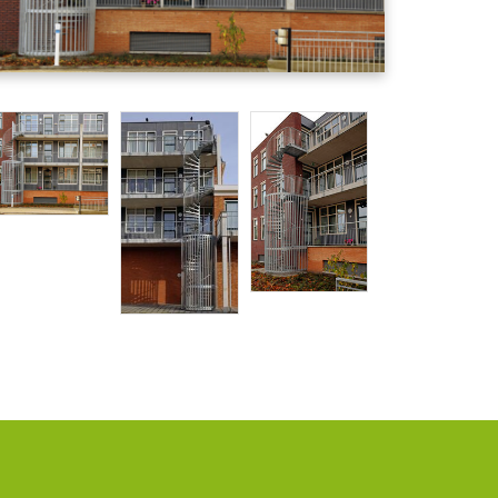
matie
Group
ct gegevens
uizen@pmfmechanical.nl
 - 431 729