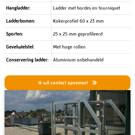
Diensten
Hangladder
:
Ladder met bordes en tourniquet
Drukapparatuur
Ladderbomen
:
Kokerprofiel 60 x 23 mm
Leidingsystemen
Sporten
:
25 x 25 mm geprofileerd
Projecten en Turnarounds
Gevelwielstel
:
Met hoge rollen
Staalconstructies
Conservering ladder
:
Aluminium onbehandeld
Skidbouw
Service en Onderhoud
Ik wil contact opnemen!
Stalen Trappen
Bruggen, weg en waterbouw
Speciale Constructies
Electrical & Instrumentation