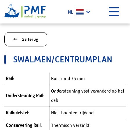
Menu
NL
Home
Ga terug
Wat doen wij?
Geschiedenis
SWALMEN/CENTRUMPLAN
Certificaten
Werken bij PMF
Rail
:
Buis rond 76 mm
Projecten
Ondersteuning vast veranderd op het
Het laatste nieuws
Ondersteuning Rail
:
dak
Contact
Railwielstel
:
Niet-bochten-rijdend
PMF Industry Group Code of Conduct
Conservering Rail
:
Thermisch verzinkt