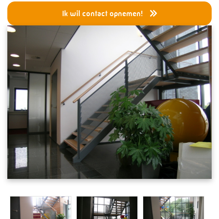
Diensten
Ik wil contact opnemen!
Drukapparatuur
Leidingsystemen
Projecten en Turnarounds
Staalconstructies
Skidbouw
Service en Onderhoud
Stalen Trappen
Bruggen, weg en waterbouw
Speciale Constructies
Electrical & Instrumentation