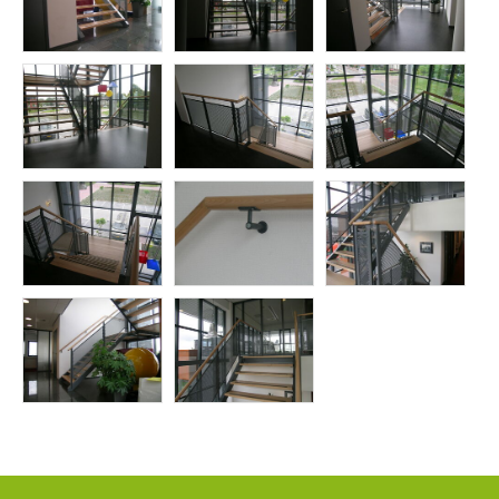
Informatie
PMF Industry Group
Bekijk contact gegevens
info.uithuizen@pmfmechanical.nl
+31 (0)595 - 431 729