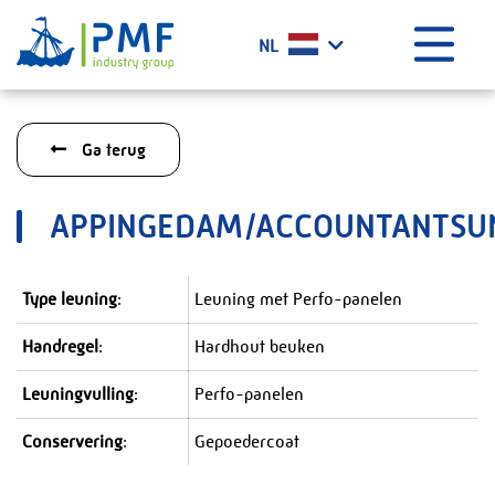
Menu
NL
Home
Ga terug
Wat doen wij?
Geschiedenis
APPINGEDAM/ACCOUNTANTSU
Certificaten
Werken bij PMF
Type leuning
:
Leuning met Perfo-panelen
Projecten
Handregel
:
Hardhout beuken
Het laatste nieuws
Contact
Leuningvulling
:
Perfo-panelen
PMF Industry Group Code of Conduct
Conservering
:
Gepoedercoat