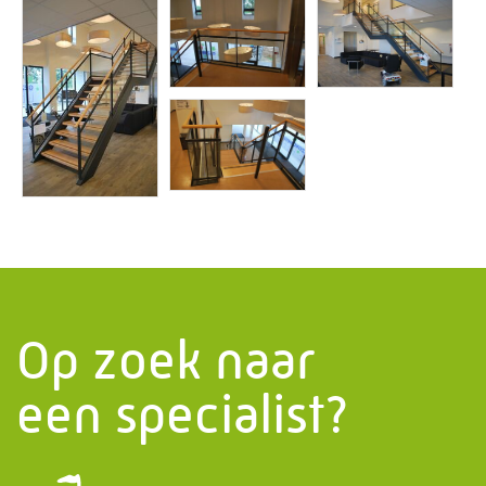
Informatie
PMF Industry Group
Bekijk contact gegevens
info.uithuizen@pmfmechanical.nl
+31 (0)595 - 431 729
Op zoek naar
een specialist?