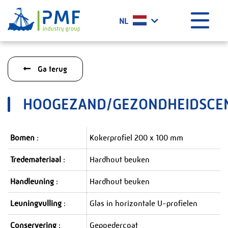
Menu
NL
Home
Ga terug
Wat doen wij?
Geschiedenis
HOOGEZAND/GEZONDHEIDSCE
Certificaten
Werken bij PMF
Bomen
:
Kokerprofiel 200 x 100 mm
Projecten
Tredemateriaal
:
Hardhout beuken
Het laatste nieuws
Contact
Handleuning
:
Hardhout beuken
PMF Industry Group Code of Conduct
Leuningvulling
:
Glas in horizontale U-profielen
Conservering
:
Gepoedercoat