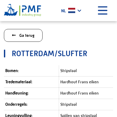
Menu
NL
Home
Ga terug
Wat doen wij?
Geschiedenis
ROTTERDAM/SLUFTER
Certificaten
Werken bij PMF
Bomen
:
Stripstaal
Projecten
Tredemateriaal
:
Hardhout Frans eiken
Het laatste nieuws
Contact
Handleuning
:
Hardhout Frans eiken
PMF Industry Group Code of Conduct
Onderregels
:
Stripstaal
Leuningvulling
:
Spijlen van stripstaal