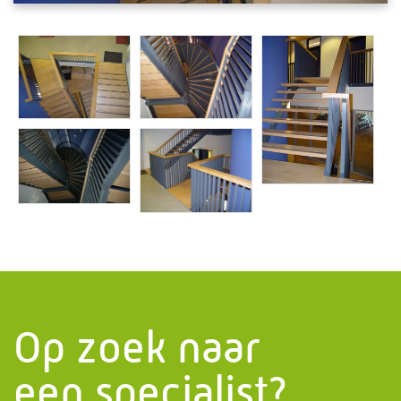
Informatie
PMF Industry Group
Bekijk contact gegevens
info.uithuizen@pmfmechanical.nl
+31 (0)595 - 431 729
Op zoek naar
een specialist?