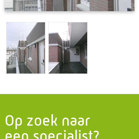
Informatie
PMF Industry Group
Bekijk contact gegevens
info.uithuizen@pmfmechanical.nl
+31 (0)595 - 431 729
Op zoek naar
een specialist?