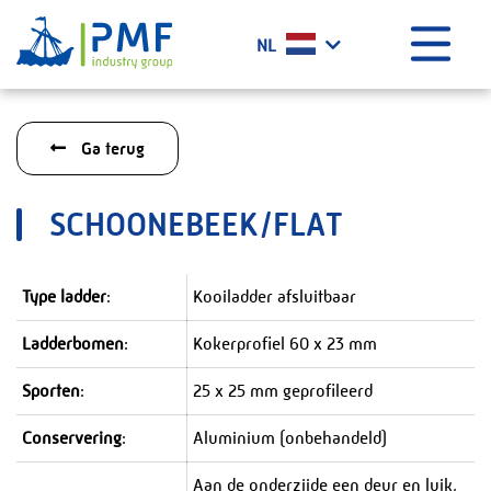
Menu
NL
Home
Ga terug
Wat doen wij?
Geschiedenis
SCHOONEBEEK/FLAT
Certificaten
Werken bij PMF
Type ladder
:
Kooiladder afsluitbaar
Projecten
Ladderbomen
:
Kokerprofiel 60 x 23 mm
Het laatste nieuws
Contact
Sporten
:
25 x 25 mm geprofileerd
PMF Industry Group Code of Conduct
Conservering
:
Aluminium (onbehandeld)
Aan de onderzijde een deur en luik,