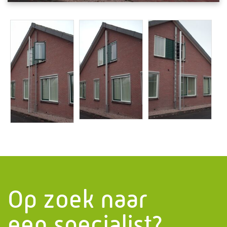
Informatie
PMF Industry Group
Bekijk contact gegevens
info.uithuizen@pmfmechanical.nl
+31 (0)595 - 431 729
Op zoek naar
een specialist?