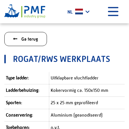
Menu
NL
Home
Ga terug
Wat doen wij?
Geschiedenis
ROGAT/RWS WERKPLAATS
Certificaten
Werken bij PMF
Type ladder
:
Uitklapbare vluchtladder
Projecten
Ladderbehuizing
:
Kokervormig ca. 150x150 mm
Het laatste nieuws
Contact
Sporten
:
25 x 25 mm geprofileerd
PMF Industry Group Code of Conduct
Conservering
:
Aluminium (geanodiseerd)
Toebehoren
:
n.v.t.