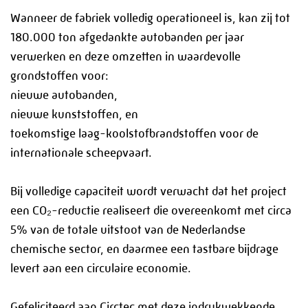
Informatie
Wanneer de fabriek volledig operationeel is, kan zij tot
180.000 ton afgedankte autobanden per jaar
PMF Industry Group
verwerken en deze omzetten in waardevolle
grondstoffen voor:
Bekijk contact gegevens
nieuwe autobanden,
nieuwe kunststoffen, en
info.uithuizen@pmfmechanical.nl
toekomstige laag-koolstofbrandstoffen voor de
+31 (0)595 - 431 729
internationale scheepvaart.
Bij volledige capaciteit wordt verwacht dat het project
een CO₂-reductie realiseert die overeenkomt met circa
5% van de totale uitstoot van de Nederlandse
chemische sector, en daarmee een tastbare bijdrage
levert aan een circulaire economie.
Gefeliciteerd aan Circtec met deze indrukwekkende