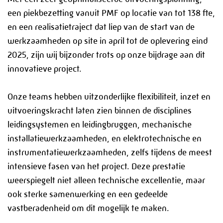
Diensten
een piekbezetting vanuit PMF op locatie van tot 138 fte,
en een realisatietraject dat liep van de start van de
Drukapparatuur
werkzaamheden op site in april tot de oplevering eind
Leidingsystemen
2025, zijn wij bijzonder trots op onze bijdrage aan dit
Projecten en Turnarounds
innovatieve project.
Staalconstructies
Onze teams hebben uitzonderlijke flexibiliteit, inzet en
Skidbouw
uitvoeringskracht laten zien binnen de disciplines
Service en Onderhoud
leidingsystemen en leidingbruggen, mechanische
installatiewerkzaamheden, en elektrotechnische en
Stalen Trappen
instrumentatiewerkzaamheden, zelfs tijdens de meest
Bruggen, weg en waterbouw
intensieve fasen van het project. Deze prestatie
Speciale Constructies
weerspiegelt niet alleen technische excellentie, maar
Electrical & Instrumentation
ook sterke samenwerking en een gedeelde
vastberadenheid om dit mogelijk te maken.