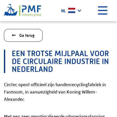
Menu
NL
Home
Ga terug
Wat doen wij?
Geschiedenis
EEN TROTSE MIJLPAAL VOOR
Certificaten
DE CIRCULAIRE INDUSTRIE IN
Werken bij PMF
NEDERLAND
Projecten
Het laatste nieuws
Circtec opent officieel zijn bandenrecyclingfabriek in
Farmsum, in aanwezigheid van Koning Willem-
Contact
Alexander.
PMF Industry Group Code of Conduct
Met een zeer geoptimaliseerde uitvoeringsplanning,