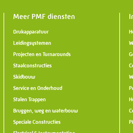
 Constructies
al & Instrumentation
Meer PMF diensten
I
Drukapparatuur
H
Leidingsystemen
W
Projecten en Turnarounds
G
Staalconstructies
C
Skidbouw
W
Service en Onderhoud
P
Stalen Trappen
H
Bruggen, weg en waterbouw
C
Speciale Constructies
P