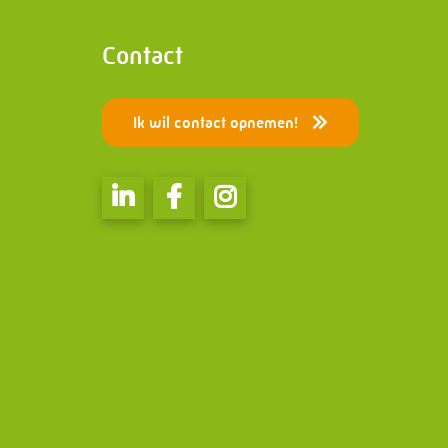
PMF Industry Group Code of
Speciale
Conduct
Electric
Contact
Ik wil contact opnemen!