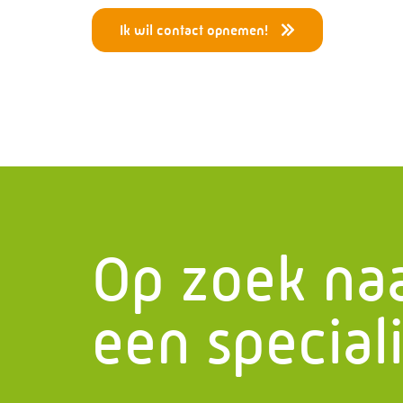
Ik wil contact opnemen!
Menu
Die
Home
Drukapp
Wat doen wij?
Leiding
Geschiedenis
Project
Certificaten
Staalcon
Op zoek na
Werken bij PMF
Skidbo
Projecten
Service
een speciali
Het laatste nieuws
Stalen 
Contact
Bruggen