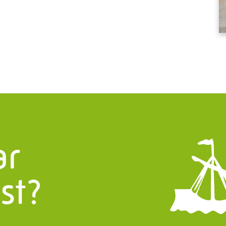
nsten
Infor
PMF Industry 
aratuur
systemen
Bekijk conta
en en Turnarounds
info.uith
structies
ar
+31 (0)595
uw
 en Onderhoud
st?
Trappen
, weg en waterbouw