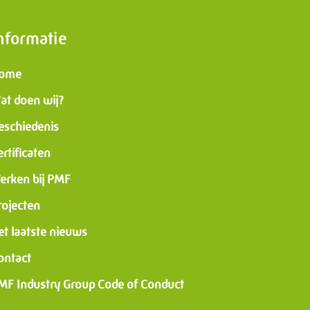
nformatie
ome
at doen wij?
eschiedenis
ertificaten
erken bij PMF
rojecten
et laatste nieuws
ontact
MF Industry Group Code of Conduct