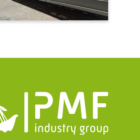
matie
Group
ct gegevens
uizen@pmfmechanical.nl
 - 431 729