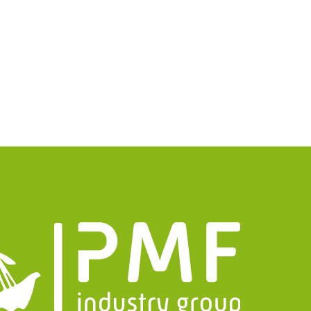
matie
Group
ct gegevens
uizen@pmfmechanical.nl
 - 431 729