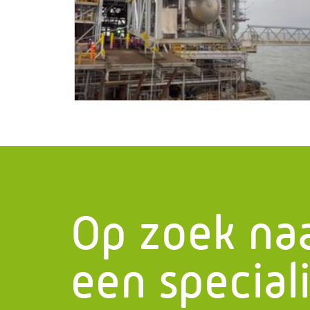
Menu
Die
Home
Drukapp
Wat doen wij?
Leiding
Geschiedenis
Project
Certificaten
Staalcon
Op zoek na
Werken bij PMF
Skidbo
Projecten
Service
een speciali
Het laatste nieuws
Stalen 
Contact
Bruggen