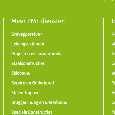
 Constructies
al & Instrumentation
Meer PMF diensten
I
Drukapparatuur
H
Leidingsystemen
W
Projecten en Turnarounds
G
Staalconstructies
C
Skidbouw
W
Service en Onderhoud
P
Stalen Trappen
H
Bruggen, weg en waterbouw
C
Speciale Constructies
P