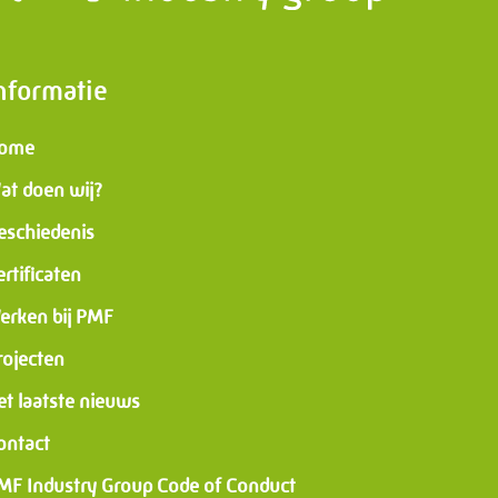
nformatie
ome
at doen wij?
eschiedenis
ertificaten
erken bij PMF
rojecten
et laatste nieuws
ontact
MF Industry Group Code of Conduct