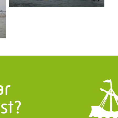
nsten
Infor
PMF Industry 
aratuur
systemen
Bekijk conta
en en Turnarounds
info.uith
structies
ar
+31 (0)595
uw
 en Onderhoud
st?
Trappen
, weg en waterbouw