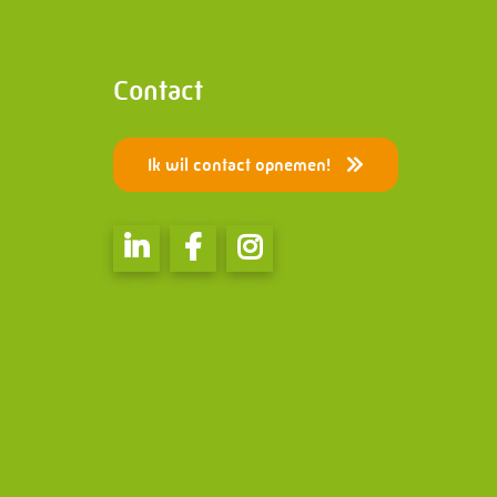
PMF Industry Group Code of
Speciale
Conduct
Electric
Contact
Ik wil contact opnemen!